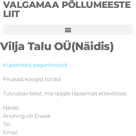
VALGAMAA PÕLLUMEESTE
LIIT
Vilja Talu OÜ(Näidis)
Küpsetised, pagaritooted
Pirukad, koogid, tordid
Tutvustav tekst, mis räägib täpsemalt ettevõttest.
Näidis
Äriühing või Eraisik
Tel.
Email.